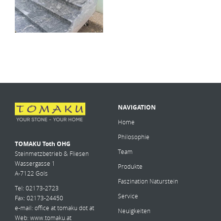
NAVIGATION
Home
Philosophie
TOMAKU Toth OHG
Team
Steinmetzbetrieb & Fliesen
Wassergasse 1
Produkte
A-7122 Gols
Faszination Naturstein
Tel: 02173-2723
Service
Fax: 02173-24450
e-mail:
office at tomaku dot at
Neuigkeiten
Web:
www.tomaku.at