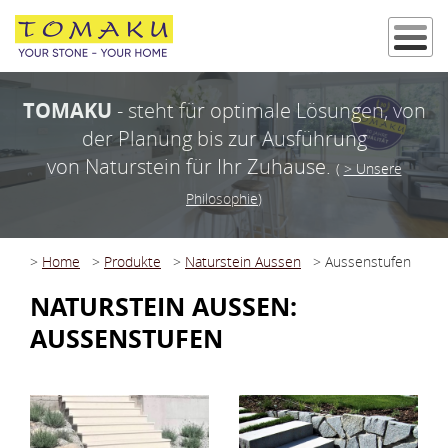
TOMAKU
- steht für optimale Lösungen, von
der Planung bis zur Ausführung
von Naturstein für Ihr Zuhause.
(
> Unsere
Philosophie
)
>
Home
>
Produkte
>
Naturstein Aussen
>
Aussenstufen
NATURSTEIN AUSSEN:
AUSSENSTUFEN